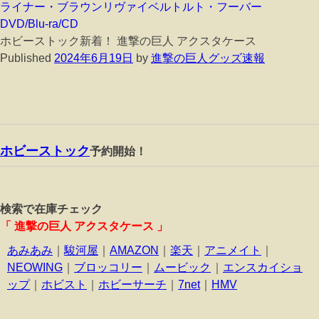
ライナー・ブラウン
リヴァイ
ベルトルト・フーバー
DVD/Blu-ra/CD
ホビーストック新着！ 進撃の巨人 アクスタケース
Published
2024年6月19日
by
進撃の巨人グッズ速報
ホビーストック
予約開始！
検索で在庫チェック
「 進撃の巨人 アクスタケース 」
あみあみ
｜
駿河屋
｜
AMAZON
｜
楽天
｜
アニメイト
｜
NEOWING
｜
ブロッコリー
｜
ムービック
｜
エンスカイショ
ップ
｜
ホビスト
｜
ホビーサーチ
｜
7net
｜
HMV