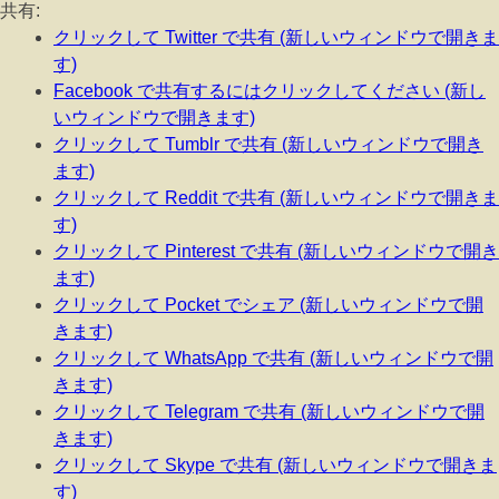
共有:
クリックして Twitter で共有 (新しいウィンドウで開きま
す)
Facebook で共有するにはクリックしてください (新し
いウィンドウで開きます)
クリックして Tumblr で共有 (新しいウィンドウで開き
ます)
クリックして Reddit で共有 (新しいウィンドウで開きま
す)
クリックして Pinterest で共有 (新しいウィンドウで開き
ます)
クリックして Pocket でシェア (新しいウィンドウで開
きます)
クリックして WhatsApp で共有 (新しいウィンドウで開
きます)
クリックして Telegram で共有 (新しいウィンドウで開
きます)
クリックして Skype で共有 (新しいウィンドウで開きま
す)