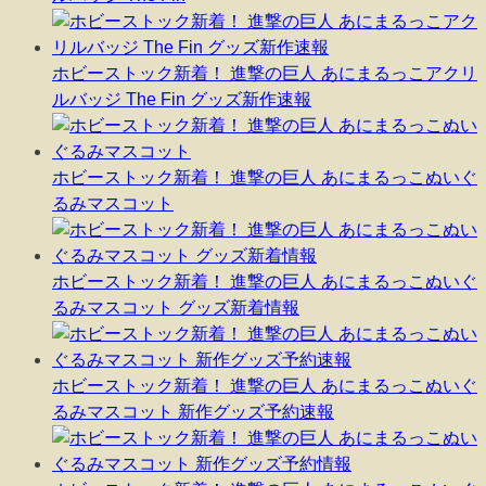
ホビーストック新着！ 進撃の巨人 あにまるっこアクリ
ルバッジ The Fin グッズ新作速報
ホビーストック新着！ 進撃の巨人 あにまるっこぬいぐ
るみマスコット
ホビーストック新着！ 進撃の巨人 あにまるっこぬいぐ
るみマスコット グッズ新着情報
ホビーストック新着！ 進撃の巨人 あにまるっこぬいぐ
るみマスコット 新作グッズ予約速報