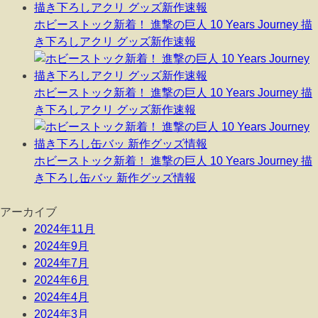
ホビーストック新着！ 進撃の巨人 10 Years Journey 描
き下ろしアクリ グッズ新作速報
ホビーストック新着！ 進撃の巨人 10 Years Journey 描
き下ろしアクリ グッズ新作速報
ホビーストック新着！ 進撃の巨人 10 Years Journey 描
き下ろし缶バッ 新作グッズ情報
アーカイブ
2024年11月
2024年9月
2024年7月
2024年6月
2024年4月
2024年3月