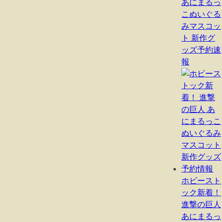
あにまるっ
こぬいぐる
みマスコッ
ト 新作グ
ッズ予約速
報
ホビースト
ック新着！
進撃の巨人
あにまるっ