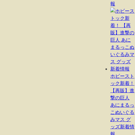
報
ホビースト
ック新着！
【再販】進
撃の巨人
あにまるっ
こぬいぐる
みマス グ
ッズ新着情
報