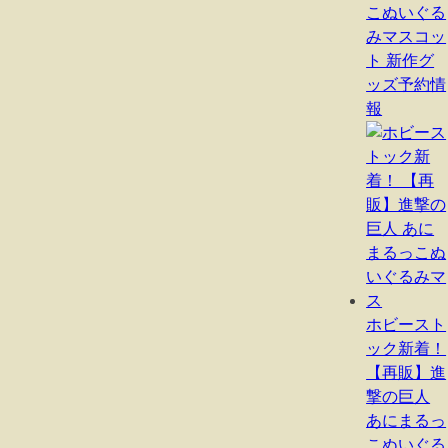
こぬいぐる
みマスコッ
ト 新作グ
ッズ予約情
報
ホビースト
ック新着！
【再販】進
撃の巨人
あにまるっ
こぬいぐる