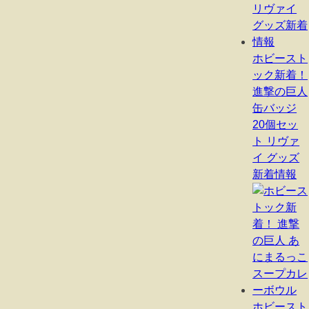
ホビースト
ック新着！
進撃の巨人
缶バッジ
20個セッ
ト リヴァ
イ グッズ
新着情報
ホビースト