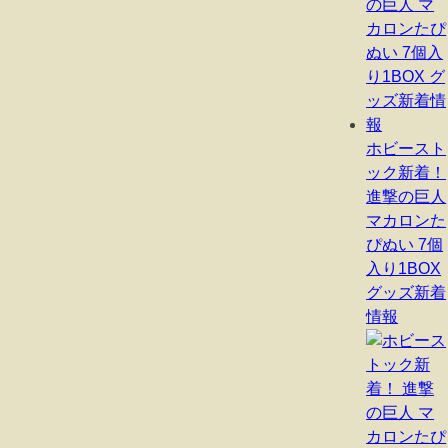
ホビースト
ック新着！
進撃の巨人
マカロンた
ぴぬい 7個
入り1BOX
グッズ新着
情報