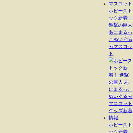
ホビースト
ック新着！
進撃の巨人
あにまるっ
こぬいぐる
みマスコッ
ト
ホビースト
ック新着！