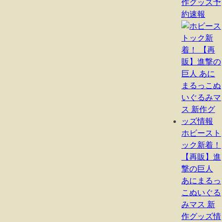
作グッズ予
約速報
ホビースト
ック新着！
【再販】進
撃の巨人
あにまるっ
こぬいぐる
みマス 新
作グッズ情