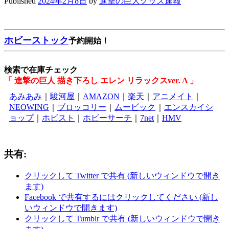
Published
2024年2月8日
by
進撃の巨人グッズ速報
ホビーストック
予約開始！
検索で在庫チェック
「 進撃の巨人 描き下ろし エレン リラックスver. A 」
あみあみ
｜
駿河屋
｜
AMAZON
｜
楽天
｜
アニメイト
｜
NEOWING
｜
ブロッコリー
｜
ムービック
｜
エンスカイシ
ョップ
｜
ホビスト
｜
ホビーサーチ
｜
7net
｜
HMV
共有:
クリックして Twitter で共有 (新しいウィンドウで開き
ます)
Facebook で共有するにはクリックしてください (新し
いウィンドウで開きます)
クリックして Tumblr で共有 (新しいウィンドウで開き