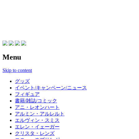
進撃の巨人 グッズ新作速報ブ
ログ
Menu
Skip to content
グッズ
イベント/キャンペーン/ニュース
フィギュア
書籍/雑誌/コミック
アニ・レオンハート
アルミン・アルレルト
エルヴィン・スミス
エレン・イェーガー
クリスタ・レンズ