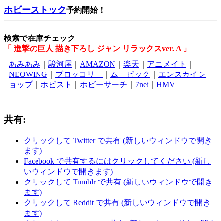
ホビーストック
予約開始！
検索で在庫チェック
「 進撃の巨人 描き下ろし ジャン リラックスver. A 」
あみあみ
｜
駿河屋
｜
AMAZON
｜
楽天
｜
アニメイト
｜
NEOWING
｜
ブロッコリー
｜
ムービック
｜
エンスカイシ
ョップ
｜
ホビスト
｜
ホビーサーチ
｜
7net
｜
HMV
共有:
クリックして Twitter で共有 (新しいウィンドウで開き
ます)
Facebook で共有するにはクリックしてください (新し
いウィンドウで開きます)
クリックして Tumblr で共有 (新しいウィンドウで開き
ます)
クリックして Reddit で共有 (新しいウィンドウで開き
ます)