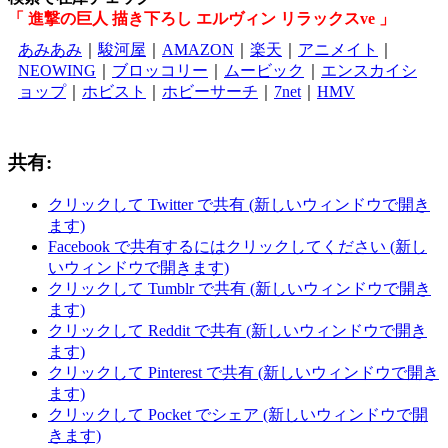
「 進撃の巨人 描き下ろし エルヴィン リラックスve 」
あみあみ
｜
駿河屋
｜
AMAZON
｜
楽天
｜
アニメイト
｜
NEOWING
｜
ブロッコリー
｜
ムービック
｜
エンスカイシ
ョップ
｜
ホビスト
｜
ホビーサーチ
｜
7net
｜
HMV
共有:
クリックして Twitter で共有 (新しいウィンドウで開き
ます)
Facebook で共有するにはクリックしてください (新し
いウィンドウで開きます)
クリックして Tumblr で共有 (新しいウィンドウで開き
ます)
クリックして Reddit で共有 (新しいウィンドウで開き
ます)
クリックして Pinterest で共有 (新しいウィンドウで開き
ます)
クリックして Pocket でシェア (新しいウィンドウで開
きます)