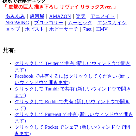
検索で在庫チェック
「 進撃の巨人 描き下ろし リヴァイ リラックスver. 」
あみあみ
｜
駿河屋
｜
AMAZON
｜
楽天
｜
アニメイト
｜
NEOWING
｜
ブロッコリー
｜
ムービック
｜
エンスカイシ
ョップ
｜
ホビスト
｜
ホビーサーチ
｜
7net
｜
HMV
共有:
クリックして Twitter で共有 (新しいウィンドウで開き
ます)
Facebook で共有するにはクリックしてください (新し
いウィンドウで開きます)
クリックして Tumblr で共有 (新しいウィンドウで開き
ます)
クリックして Reddit で共有 (新しいウィンドウで開き
ます)
クリックして Pinterest で共有 (新しいウィンドウで開き
ます)
クリックして Pocket でシェア (新しいウィンドウで開
きます)