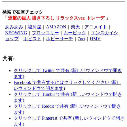
検索で在庫チェック
「 進撃の巨人 描き下ろし リラックスver. トレーデ 」
あみあみ
｜
駿河屋
｜
AMAZON
｜
楽天
｜
アニメイト
｜
NEOWING
｜
ブロッコリー
｜
ムービック
｜
エンスカイシ
ョップ
｜
ホビスト
｜
ホビーサーチ
｜
7net
｜
HMV
共有:
クリックして Twitter で共有 (新しいウィンドウで開き
ます)
Facebook で共有するにはクリックしてください (新し
いウィンドウで開きます)
クリックして Tumblr で共有 (新しいウィンドウで開き
ます)
クリックして Reddit で共有 (新しいウィンドウで開き
ます)
クリックして Pinterest で共有 (新しいウィンドウで開き
ます)