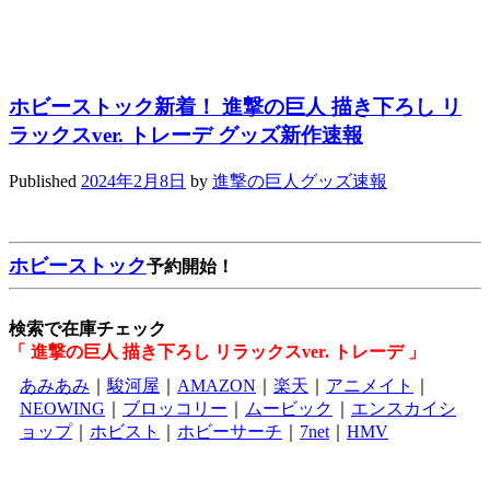
ホビーストック新着！ 進撃の巨人 描き下ろし リ
ラックスver. トレーデ グッズ新作速報
Published
2024年2月8日
by
進撃の巨人グッズ速報
ホビーストック
予約開始！
検索で在庫チェック
「 進撃の巨人 描き下ろし リラックスver. トレーデ 」
あみあみ
｜
駿河屋
｜
AMAZON
｜
楽天
｜
アニメイト
｜
NEOWING
｜
ブロッコリー
｜
ムービック
｜
エンスカイシ
ョップ
｜
ホビスト
｜
ホビーサーチ
｜
7net
｜
HMV