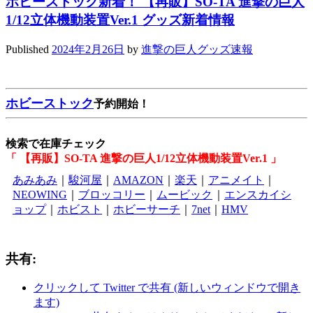
ホビーストック新着！ 【再販】SO-TA 進撃の巨人
1/12立体機動装置Ver.1 グッズ新着情報
Published
2024年2月26日
by
進撃の巨人グッズ速報
ホビーストック
予約開始！
検索で在庫チェック
「 【再販】SO-TA 進撃の巨人1/12立体機動装置Ver.1 」
あみあみ
｜
駿河屋
｜
AMAZON
｜
楽天
｜
アニメイト
｜
NEOWING
｜
ブロッコリー
｜
ムービック
｜
エンスカイシ
ョップ
｜
ホビスト
｜
ホビーサーチ
｜
7net
｜
HMV
共有:
クリックして Twitter で共有 (新しいウィンドウで開き
ます)