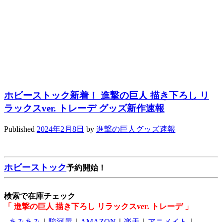
ホビーストック新着！ 進撃の巨人 描き下ろし リ
ラックスver. トレーデ グッズ新作速報
Published
2024年2月8日
by
進撃の巨人グッズ速報
ホビーストック
予約開始！
検索で在庫チェック
「 進撃の巨人 描き下ろし リラックスver. トレーデ 」
あみあみ
｜
駿河屋
｜
AMAZON
｜
楽天
｜
アニメイト
｜