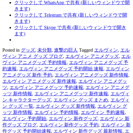
クリックして WhatsApp で共有 (新しいウィンドウで開
きます)
クリックして Telegram で共有 (新しいウィンドウで開
きます)
クリックして Skype で共有 (新しいウィンドウで開き
ます)
Posted in
グッズ
,
未分類
,
進撃の巨人
Tagged
エルヴィン
,
エル
ヴィン アニメ グッズ ブログ
,
エルヴィン アニメグッズ
,
エル
ヴィン アニメグッズ 予約情報
,
エルヴィン アニメグッズ 予
約速報
,
エルヴィン アニメグッズ 予約開始 速報
,
エルヴィン
アニメグッズ 新作 予約
,
エルヴィン アニメグッズ 新作情報
,
エルヴィン アニメグッズ 新作速報
,
エルヴィン アニメグッ
ツ
,
エルヴィン アニメグッツ 予約速報
,
エルヴィン アニメグ
ッツ 新作情報
,
エルヴィン アニメグッツ 新作速報
,
エルヴィ
ン キャラクターグッズ
,
エルヴィン グッズ まとめ
,
エルヴィ
ン グッズ 一覧
,
エルヴィン グッズ 新作情報
,
エルヴィン グ
ッツ 新作情報
,
エルヴィン 予約情報
,
エルヴィン 予約速報
,
エルヴィン 予約開始
,
エルヴィン 新作グッズ
,
エルヴィン 新
作グッズ ブログ
,
エルヴィン 新作グッズ 予約
,
エルヴィン 新
作グッズ 予約開始速報
,
エルヴィン 新作グッズ 最新情報
,
エ