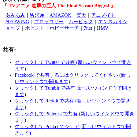
「 TVアニメ 進撃の巨人 The Final Season Biggest 」
あみあみ
｜
駿河屋
｜
AMAZON
｜
楽天
｜
アニメイト
｜
NEOWING
｜
ブロッコリー
｜
ムービック
｜
エンスカイシ
ョップ
｜
ホビスト
｜
ホビーサーチ
｜
7net
｜
HMV
共有:
クリックして Twitter で共有 (新しいウィンドウで開き
ます)
Facebook で共有するにはクリックしてください (新し
いウィンドウで開きます)
クリックして Tumblr で共有 (新しいウィンドウで開き
ます)
クリックして Reddit で共有 (新しいウィンドウで開き
ます)
クリックして Pinterest で共有 (新しいウィンドウで開き
ます)
クリックして Pocket でシェア (新しいウィンドウで開
きます)