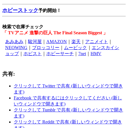
ホビーストック
予約開始！
検索で在庫チェック
「 TVアニメ 進撃の巨人 The Final Season Biggest 」
あみあみ
｜
駿河屋
｜
AMAZON
｜
楽天
｜
アニメイト
｜
NEOWING
｜
ブロッコリー
｜
ムービック
｜
エンスカイシ
ョップ
｜
ホビスト
｜
ホビーサーチ
｜
7net
｜
HMV
共有:
クリックして Twitter で共有 (新しいウィンドウで開き
ます)
Facebook で共有するにはクリックしてください (新し
いウィンドウで開きます)
クリックして Tumblr で共有 (新しいウィンドウで開き
ます)
クリックして Reddit で共有 (新しいウィンドウで開き
ます)