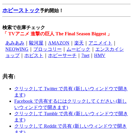
ホビーストック
予約開始！
検索で在庫チェック
「 TVアニメ 進撃の巨人 The Final Season Biggest 」
あみあみ
｜
駿河屋
｜
AMAZON
｜
楽天
｜
アニメイト
｜
NEOWING
｜
ブロッコリー
｜
ムービック
｜
エンスカイシ
ョップ
｜
ホビスト
｜
ホビーサーチ
｜
7net
｜
HMV
共有:
クリックして Twitter で共有 (新しいウィンドウで開き
ます)
Facebook で共有するにはクリックしてください (新し
いウィンドウで開きます)
クリックして Tumblr で共有 (新しいウィンドウで開き
ます)
クリックして Reddit で共有 (新しいウィンドウで開き
ます)