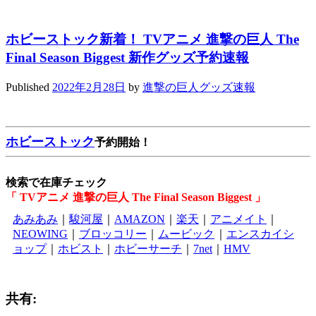
ホビーストック新着！ TVアニメ 進撃の巨人 The
Final Season Biggest 新作グッズ予約速報
Published
2022年2月28日
by
進撃の巨人グッズ速報
ホビーストック
予約開始！
検索で在庫チェック
「 TVアニメ 進撃の巨人 The Final Season Biggest 」
あみあみ
｜
駿河屋
｜
AMAZON
｜
楽天
｜
アニメイト
｜
NEOWING
｜
ブロッコリー
｜
ムービック
｜
エンスカイシ
ョップ
｜
ホビスト
｜
ホビーサーチ
｜
7net
｜
HMV
共有: