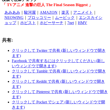
「 TVアニメ 進撃の巨人 The Final Season Biggest 」
あみあみ
｜
駿河屋
｜
AMAZON
｜
楽天
｜
アニメイト
｜
NEOWING
｜
ブロッコリー
｜
ムービック
｜
エンスカイシ
ョップ
｜
ホビスト
｜
ホビーサーチ
｜
7net
｜
HMV
共有:
クリックして Twitter で共有 (新しいウィンドウで開き
ます)
Facebook で共有するにはクリックしてください (新し
いウィンドウで開きます)
クリックして Tumblr で共有 (新しいウィンドウで開き
ます)
クリックして Reddit で共有 (新しいウィンドウで開き
ます)
クリックして Pinterest で共有 (新しいウィンドウで開き
ます)
クリックして Pocket でシェア (新しいウィンドウで開
きます)