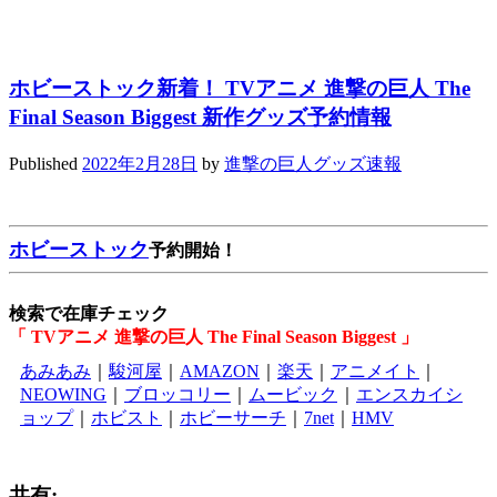
ホビーストック新着！ TVアニメ 進撃の巨人 The
Final Season Biggest 新作グッズ予約情報
Published
2022年2月28日
by
進撃の巨人グッズ速報
ホビーストック
予約開始！
検索で在庫チェック
「 TVアニメ 進撃の巨人 The Final Season Biggest 」
あみあみ
｜
駿河屋
｜
AMAZON
｜
楽天
｜
アニメイト
｜
NEOWING
｜
ブロッコリー
｜
ムービック
｜
エンスカイシ
ョップ
｜
ホビスト
｜
ホビーサーチ
｜
7net
｜
HMV
共有: