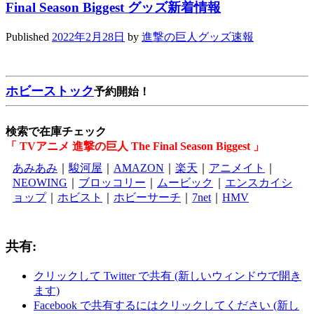
Final Season Biggest グッズ新着情報
Published
2022年2月28日
by
進撃の巨人グッズ速報
ホビーストック
予約開始！
検索で在庫チェック
「 TVアニメ 進撃の巨人 The Final Season Biggest 」
あみあみ
｜
駿河屋
｜
AMAZON
｜
楽天
｜
アニメイト
｜
NEOWING
｜
ブロッコリー
｜
ムービック
｜
エンスカイシ
ョップ
｜
ホビスト
｜
ホビーサーチ
｜
7net
｜
HMV
共有:
クリックして Twitter で共有 (新しいウィンドウで開き
ます)
Facebook で共有するにはクリックしてください (新し