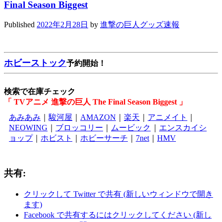
Final Season Biggest
Published
2022年2月28日
by
進撃の巨人グッズ速報
ホビーストック
予約開始！
検索で在庫チェック
「 TVアニメ 進撃の巨人 The Final Season Biggest 」
あみあみ
｜
駿河屋
｜
AMAZON
｜
楽天
｜
アニメイト
｜
NEOWING
｜
ブロッコリー
｜
ムービック
｜
エンスカイシ
ョップ
｜
ホビスト
｜
ホビーサーチ
｜
7net
｜
HMV
共有:
クリックして Twitter で共有 (新しいウィンドウで開き
ます)
Facebook で共有するにはクリックしてください (新し