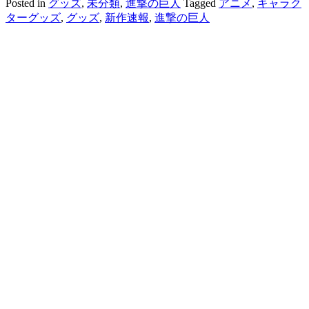
Posted in
グッズ
,
未分類
,
進撃の巨人
Tagged
アニメ
,
キャラク
ターグッズ
,
グッズ
,
新作速報
,
進撃の巨人