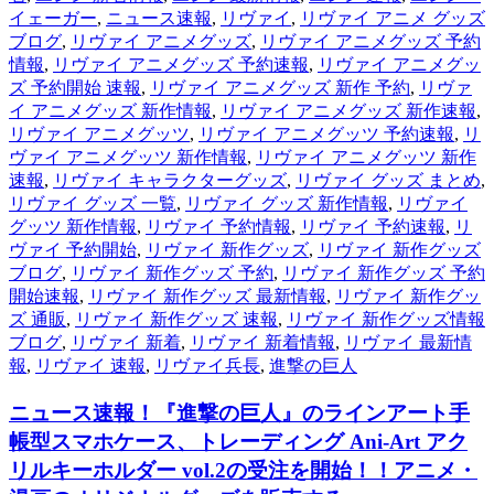
イェーガー
,
ニュース速報
,
リヴァイ
,
リヴァイ アニメ グッズ
ブログ
,
リヴァイ アニメグッズ
,
リヴァイ アニメグッズ 予約
情報
,
リヴァイ アニメグッズ 予約速報
,
リヴァイ アニメグッ
ズ 予約開始 速報
,
リヴァイ アニメグッズ 新作 予約
,
リヴァ
イ アニメグッズ 新作情報
,
リヴァイ アニメグッズ 新作速報
,
リヴァイ アニメグッツ
,
リヴァイ アニメグッツ 予約速報
,
リ
ヴァイ アニメグッツ 新作情報
,
リヴァイ アニメグッツ 新作
速報
,
リヴァイ キャラクターグッズ
,
リヴァイ グッズ まとめ
,
リヴァイ グッズ 一覧
,
リヴァイ グッズ 新作情報
,
リヴァイ
グッツ 新作情報
,
リヴァイ 予約情報
,
リヴァイ 予約速報
,
リ
ヴァイ 予約開始
,
リヴァイ 新作グッズ
,
リヴァイ 新作グッズ
ブログ
,
リヴァイ 新作グッズ 予約
,
リヴァイ 新作グッズ 予約
開始速報
,
リヴァイ 新作グッズ 最新情報
,
リヴァイ 新作グッ
ズ 通販
,
リヴァイ 新作グッズ 速報
,
リヴァイ 新作グッズ情報
ブログ
,
リヴァイ 新着
,
リヴァイ 新着情報
,
リヴァイ 最新情
報
,
リヴァイ 速報
,
リヴァイ兵長
,
進撃の巨人
ニュース速報！『進撃の巨人』のラインアート手
帳型スマホケース、トレーディング Ani-Art アク
リルキーホルダー vol.2の受注を開始！！アニメ・