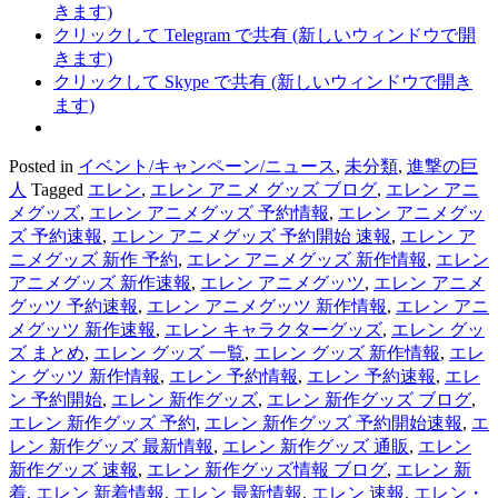
きます)
クリックして Telegram で共有 (新しいウィンドウで開
きます)
クリックして Skype で共有 (新しいウィンドウで開き
ます)
Posted in
イベント/キャンペーン/ニュース
,
未分類
,
進撃の巨
人
Tagged
エレン
,
エレン アニメ グッズ ブログ
,
エレン アニ
メグッズ
,
エレン アニメグッズ 予約情報
,
エレン アニメグッ
ズ 予約速報
,
エレン アニメグッズ 予約開始 速報
,
エレン ア
ニメグッズ 新作 予約
,
エレン アニメグッズ 新作情報
,
エレン
アニメグッズ 新作速報
,
エレン アニメグッツ
,
エレン アニメ
グッツ 予約速報
,
エレン アニメグッツ 新作情報
,
エレン アニ
メグッツ 新作速報
,
エレン キャラクターグッズ
,
エレン グッ
ズ まとめ
,
エレン グッズ 一覧
,
エレン グッズ 新作情報
,
エレ
ン グッツ 新作情報
,
エレン 予約情報
,
エレン 予約速報
,
エレ
ン 予約開始
,
エレン 新作グッズ
,
エレン 新作グッズ ブログ
,
エレン 新作グッズ 予約
,
エレン 新作グッズ 予約開始速報
,
エ
レン 新作グッズ 最新情報
,
エレン 新作グッズ 通販
,
エレン
新作グッズ 速報
,
エレン 新作グッズ情報 ブログ
,
エレン 新
着
,
エレン 新着情報
,
エレン 最新情報
,
エレン 速報
,
エレン・