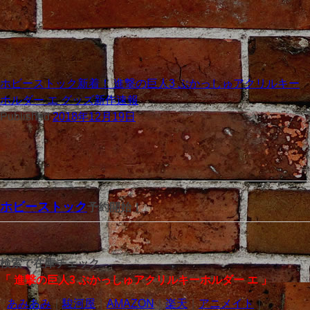
ホビーストック新着！ 進撃の巨人3 ぷかっしゅアクリルキー
ホルダー エ グッズ新作速報
Published
2018年12月19日
ホビーストック
予約開始！
検索で在庫チェック
「 進撃の巨人3 ぷかっしゅアクリルキーホルダー エ 」
あみあみ
｜
駿河屋
｜
AMAZON
｜
楽天
｜
アニメイト
｜