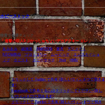
ホビーストック
予約開始！
検索で在庫チェック
「 進撃の巨人3 ぷかっしゅちょいデカアクキー エレ 」
あみあみ
｜
駿河屋
｜
AMAZON
｜
楽天
｜
アニメイト
｜
NEOWING
｜
ブロッコリー
｜
ムービック
｜
エンスカイショ
ップ
｜
ホビスト
｜
ホビーサーチ
｜
7net
｜
HMV
共有:
クリックして Twitter で共有 (新しいウィンドウで開きま
す)
Facebook で共有するにはクリックしてください (新し
いウィンドウで開きます)
クリックして Tumblr で共有 (新しいウィンドウで開き