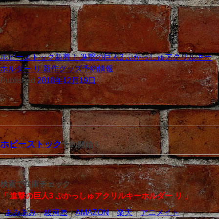
ホビーストック新着！ 進撃の巨人3 ぷかっしゅアクリルキー
ホルダー リ 新作グッズ予約情報
Published
2018年12月19日
ホビーストック
予約開始！
検索で在庫チェック
「 進撃の巨人3 ぷかっしゅアクリルキーホルダー リ 」
あみあみ
｜
駿河屋
｜
AMAZON
｜
楽天
｜
アニメイト
｜