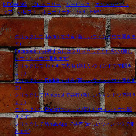
NEOWING
｜
ブロッコリー
｜
ムービック
｜
エンスカイショ
ップ
｜
ホビスト
｜
ホビーサーチ
｜
7net
｜
HMV
共有:
クリックして Twitter で共有 (新しいウィンドウで開きま
す)
Facebook で共有するにはクリックしてください (新し
いウィンドウで開きます)
クリックして Tumblr で共有 (新しいウィンドウで開き
ます)
クリックして Reddit で共有 (新しいウィンドウで開きま
す)
クリックして Pinterest で共有 (新しいウィンドウで開き
ます)
クリックして Pocket でシェア (新しいウィンドウで開
きます)
クリックして WhatsApp で共有 (新しいウィンドウで開
きます)