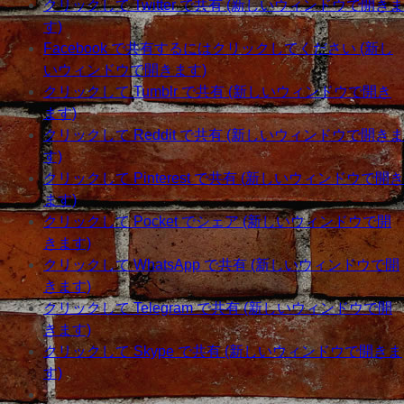
クリックして Twitter で共有 (新しいウィンドウで開きま
す)
Facebook で共有するにはクリックしてください (新し
いウィンドウで開きます)
クリックして Tumblr で共有 (新しいウィンドウで開き
ます)
クリックして Reddit で共有 (新しいウィンドウで開きま
す)
クリックして Pinterest で共有 (新しいウィンドウで開き
ます)
クリックして Pocket でシェア (新しいウィンドウで開
きます)
クリックして WhatsApp で共有 (新しいウィンドウで開
きます)
クリックして Telegram で共有 (新しいウィンドウで開
きます)
クリックして Skype で共有 (新しいウィンドウで開きま
す)