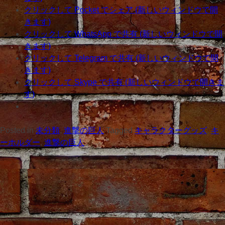
クリックして Pocket でシェア (新しいウィンドウで開
きます)
クリックして WhatsApp で共有 (新しいウィンドウで開
きます)
クリックして Telegram で共有 (新しいウィンドウで開
きます)
クリックして Skype で共有 (新しいウィンドウで開きま
す)
Posted in
未分類
,
進撃の巨人
Tagged
キャラクターグッズ
,
キ
ーホルダー
,
進撃の巨人