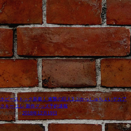
ホビーストック新着！ 進撃の巨人3 ぷかっしゅちょいデカア
クキー エレ 新作グッズ予約速報
Published
2018年12月19日