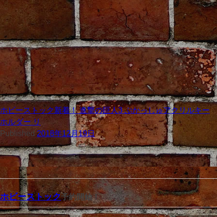
ホビーストック新着！ 進撃の巨人3 ぷかっしゅアクリルキー
ホルダー リ
Published
2018年12月19日
ホビーストック
予約開始！