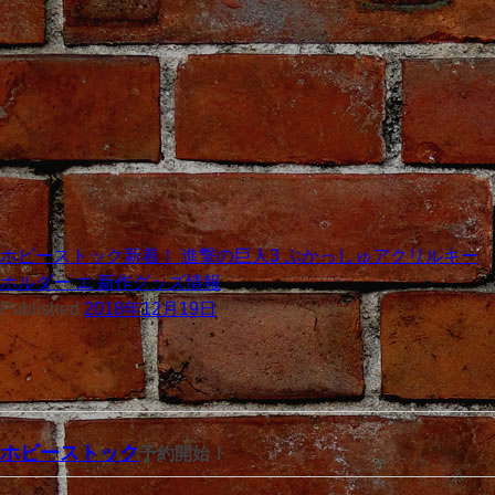
ホビーストック新着！ 進撃の巨人3 ぷかっしゅアクリルキー
ホルダー エ 新作グッズ情報
Published
2018年12月19日
ホビーストック
予約開始！