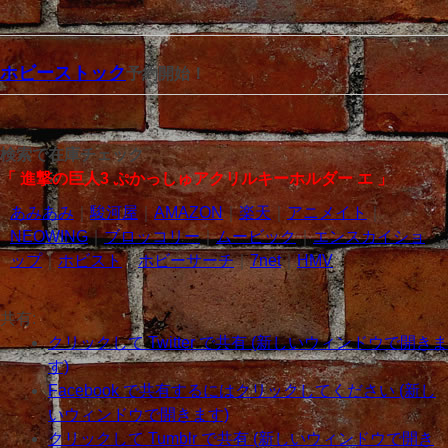
ホビーストック
予約開始！
検索で在庫チェック
「 進撃の巨人3 ぷかっしゅアクリルキーホルダー エ 」
あみあみ
｜
駿河屋
｜
AMAZON
｜
楽天
｜
アニメイト
｜
NEOWING
｜
ブロッコリー
｜
ムービック
｜
エンスカイショ
ップ
｜
ホビスト
｜
ホビーサーチ
｜
7net
｜
HMV
共有:
クリックして Twitter で共有 (新しいウィンドウで開きま
す)
Facebook で共有するにはクリックしてください (新し
いウィンドウで開きます)
クリックして Tumblr で共有 (新しいウィンドウで開き