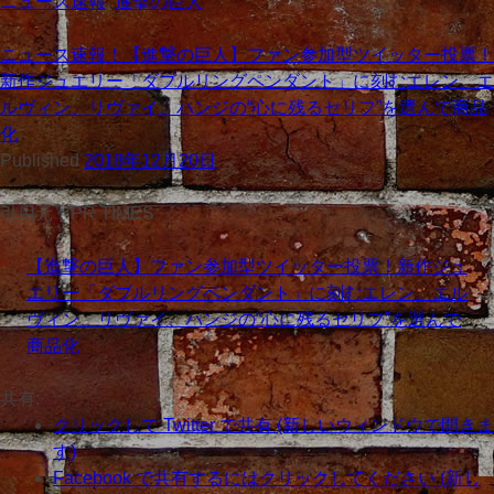
ニュース速報
,
進撃の巨人
ニュース速報！【進撃の巨人】ファン参加型ツイッター投票！
新作ジュエリー「ダブルリングペンダント」に刻むエレン、エ
ルヴィン、リヴァイ、ハンジの“心に残るセリフ”を選んで商品
化
Published
2018年12月20日
引用元：PR TIMES
【進撃の巨人】ファン参加型ツイッター投票！新作ジュ
エリー「ダブルリングペンダント」に刻むエレン、エル
ヴィン、リヴァイ、ハンジの“心に残るセリフ”を選んで
商品化
共有:
クリックして Twitter で共有 (新しいウィンドウで開きま
す)
Facebook で共有するにはクリックしてください (新し