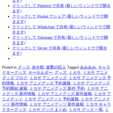
ます)
クリックして Pinterest で共有 (新しいウィンドウで開き
ます)
クリックして Pocket でシェア (新しいウィンドウで開
きます)
クリックして WhatsApp で共有 (新しいウィンドウで開
きます)
クリックして Telegram で共有 (新しいウィンドウで開
きます)
クリックして Skype で共有 (新しいウィンドウで開き
ます)
Posted in
グッズ
,
未分類
,
進撃の巨人
Tagged
あみあみ
,
キャラ
クターグッズ
,
キーホルダー
,
グッズ
,
ミカサ
,
ミカサ アニメ
グッズ ブログ
,
ミカサ アニメグッズ
,
ミカサ アニメグッズ 予
約情報
,
ミカサ アニメグッズ 予約速報
,
ミカサ アニメグッズ
予約開始 速報
,
ミカサ アニメグッズ 新作 予約
,
ミカサ アニ
メグッズ 新作情報
,
ミカサ アニメグッズ 新作速報
,
ミカサ ア
ニメグッツ
,
ミカサ アニメグッツ 予約速報
,
ミカサ アニメグ
ッツ 新作情報
,
ミカサ アニメグッツ 新作速報
,
ミカサ キャラ
クターグッズ
,
ミカサ グッズ まとめ
,
ミカサ グッズ 一覧
,
ミ