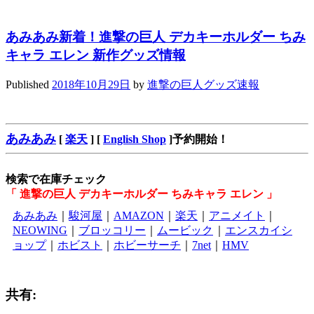
あみあみ新着！進撃の巨人 デカキーホルダー ちみ
キャラ エレン 新作グッズ情報
Published
2018年10月29日
by
進撃の巨人グッズ速報
あみあみ
[
楽天
] [
English Shop
]予約開始！
検索で在庫チェック
「 進撃の巨人 デカキーホルダー ちみキャラ エレン 」
あみあみ
｜
駿河屋
｜
AMAZON
｜
楽天
｜
アニメイト
｜
NEOWING
｜
ブロッコリー
｜
ムービック
｜
エンスカイシ
ョップ
｜
ホビスト
｜
ホビーサーチ
｜
7net
｜
HMV
共有: