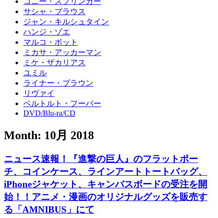
コニー・スプリンガー
サシャ・ブラウス
ジャン・キルシュタイン
ハンジ・ゾエ
マルコ・ボット
ミカサ・アッカーマン
ミケ・ザカリアス
ユミル
ライナー・ブラウン
リヴァイ
ベルトルト・フーバー
DVD/Blu-ra/CD
Month:
10月 2018
ニュース速報！『進撃の巨人』のフラットポー
チ、コインケース、ラインアートトートバッグ、
iPhoneジャケット、キャンバスボードの受注を開
始！！アニメ・漫画のオリジナルグッズを販売す
る「AMNIBUS」にて