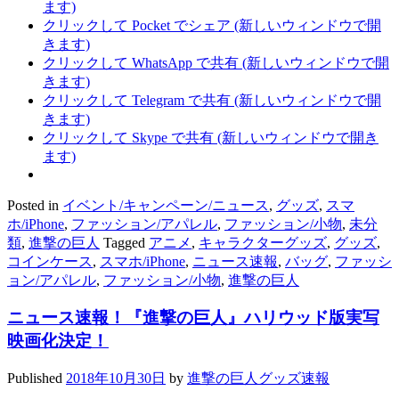
ます)
クリックして Pocket でシェア (新しいウィンドウで開
きます)
クリックして WhatsApp で共有 (新しいウィンドウで開
きます)
クリックして Telegram で共有 (新しいウィンドウで開
きます)
クリックして Skype で共有 (新しいウィンドウで開き
ます)
Posted in
イベント/キャンペーン/ニュース
,
グッズ
,
スマ
ホ/iPhone
,
ファッション/アパレル
,
ファッション/小物
,
未分
類
,
進撃の巨人
Tagged
アニメ
,
キャラクターグッズ
,
グッズ
,
コインケース
,
スマホ/iPhone
,
ニュース速報
,
バッグ
,
ファッシ
ョン/アパレル
,
ファッション/小物
,
進撃の巨人
ニュース速報！『進撃の巨人』ハリウッド版実写
映画化決定！
Published
2018年10月30日
by
進撃の巨人グッズ速報