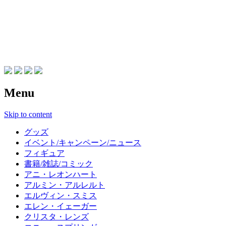
進撃の巨人 グッズ新作速報ブ
ログ
Menu
Skip to content
グッズ
イベント/キャンペーン/ニュース
フィギュア
書籍/雑誌/コミック
アニ・レオンハート
アルミン・アルレルト
エルヴィン・スミス
エレン・イェーガー
クリスタ・レンズ