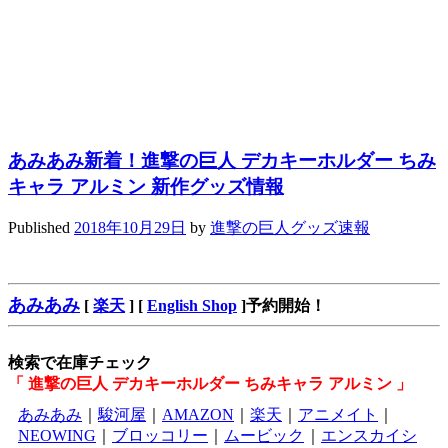
あみあみ新着！進撃の巨人 デカキーホルダー ちみ
キャラ アルミン 新作グッズ情報
Published
2018年10月29日
by
進撃の巨人グッズ速報
あみあみ
[
楽天
] [
English Shop
]予約開始！
検索で在庫チェック
「 進撃の巨人 デカキーホルダー ちみキャラ アルミン 」
あみあみ
｜
駿河屋
｜
AMAZON
｜
楽天
｜
アニメイト
｜
NEOWING
｜
ブロッコリー
｜
ムービック
｜
エンスカイシ