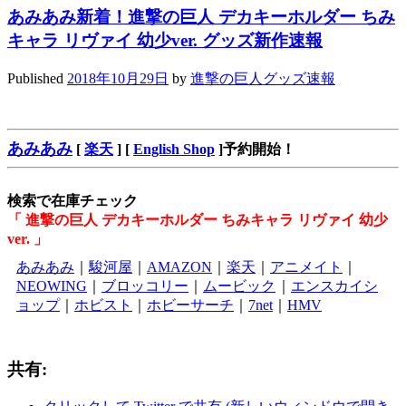
あみあみ新着！進撃の巨人 デカキーホルダー ちみ
キャラ リヴァイ 幼少ver. グッズ新作速報
Published
2018年10月29日
by
進撃の巨人グッズ速報
あみあみ
[
楽天
] [
English Shop
]予約開始！
検索で在庫チェック
「 進撃の巨人 デカキーホルダー ちみキャラ リヴァイ 幼少
ver. 」
あみあみ
｜
駿河屋
｜
AMAZON
｜
楽天
｜
アニメイト
｜
NEOWING
｜
ブロッコリー
｜
ムービック
｜
エンスカイシ
ョップ
｜
ホビスト
｜
ホビーサーチ
｜
7net
｜
HMV
共有: