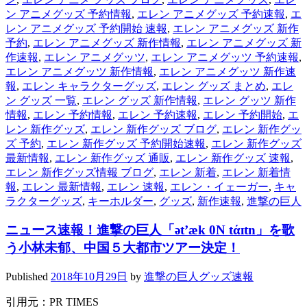
ン アニメグッズ 予約情報
,
エレン アニメグッズ 予約速報
,
エ
レン アニメグッズ 予約開始 速報
,
エレン アニメグッズ 新作
予約
,
エレン アニメグッズ 新作情報
,
エレン アニメグッズ 新
作速報
,
エレン アニメグッツ
,
エレン アニメグッツ 予約速報
,
エレン アニメグッツ 新作情報
,
エレン アニメグッツ 新作速
報
,
エレン キャラクターグッズ
,
エレン グッズ まとめ
,
エレ
ン グッズ 一覧
,
エレン グッズ 新作情報
,
エレン グッツ 新作
情報
,
エレン 予約情報
,
エレン 予約速報
,
エレン 予約開始
,
エ
レン 新作グッズ
,
エレン 新作グッズ ブログ
,
エレン 新作グッ
ズ 予約
,
エレン 新作グッズ 予約開始速報
,
エレン 新作グッズ
最新情報
,
エレン 新作グッズ 通販
,
エレン 新作グッズ 速報
,
エレン 新作グッズ情報 ブログ
,
エレン 新着
,
エレン 新着情
報
,
エレン 最新情報
,
エレン 速報
,
エレン・イェーガー
,
キャ
ラクターグッズ
,
キーホルダー
,
グッズ
,
新作速報
,
進撃の巨人
ニュース速報！進撃の巨人「ət’æk 0N tάɪtn」を歌
う小林未郁、中国５大都市ツアー決定！
Published
2018年10月29日
by
進撃の巨人グッズ速報
引用元：PR TIMES