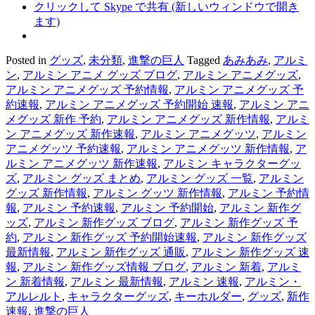
クリックして Skype で共有 (新しいウィンドウで開き
ます)
Posted in
グッズ
,
未分類
,
進撃の巨人
Tagged
あみあみ
,
アルミ
ン
,
アルミン アニメ グッズ ブログ
,
アルミン アニメグッズ
,
アルミン アニメグッズ 予約情報
,
アルミン アニメグッズ 予
約速報
,
アルミン アニメグッズ 予約開始 速報
,
アルミン アニ
メグッズ 新作 予約
,
アルミン アニメグッズ 新作情報
,
アルミ
ン アニメグッズ 新作速報
,
アルミン アニメグッツ
,
アルミン
アニメグッツ 予約速報
,
アルミン アニメグッツ 新作情報
,
ア
ルミン アニメグッツ 新作速報
,
アルミン キャラクターグッ
ズ
,
アルミン グッズ まとめ
,
アルミン グッズ 一覧
,
アルミン
グッズ 新作情報
,
アルミン グッツ 新作情報
,
アルミン 予約情
報
,
アルミン 予約速報
,
アルミン 予約開始
,
アルミン 新作グ
ッズ
,
アルミン 新作グッズ ブログ
,
アルミン 新作グッズ 予
約
,
アルミン 新作グッズ 予約開始速報
,
アルミン 新作グッズ
最新情報
,
アルミン 新作グッズ 通販
,
アルミン 新作グッズ 速
報
,
アルミン 新作グッズ情報 ブログ
,
アルミン 新着
,
アルミ
ン 新着情報
,
アルミン 最新情報
,
アルミン 速報
,
アルミン・
アルレルト
,
キャラクターグッズ
,
キーホルダー
,
グッズ
,
新作
速報
,
進撃の巨人