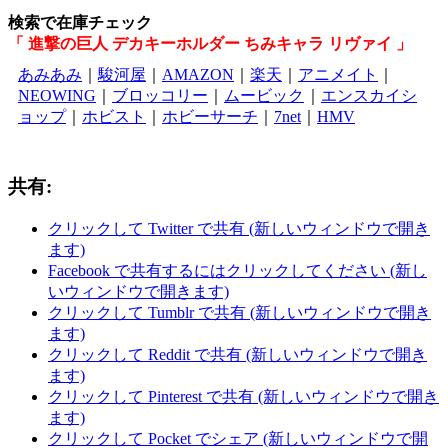
検索で在庫チェック
「 進撃の巨人 デカキーホルダー ちみキャラ リヴァイ 」
あみあみ
｜
駿河屋
｜
AMAZON
｜
楽天
｜
アニメイト
｜
NEOWING
｜
ブロッコリー
｜
ムービック
｜
エンスカイシ
ョップ
｜
ホビスト
｜
ホビーサーチ
｜
7net
｜
HMV
共有:
クリックして Twitter で共有 (新しいウィンドウで開き
ます)
Facebook で共有するにはクリックしてください (新し
いウィンドウで開きます)
クリックして Tumblr で共有 (新しいウィンドウで開き
ます)
クリックして Reddit で共有 (新しいウィンドウで開き
ます)
クリックして Pinterest で共有 (新しいウィンドウで開き
ます)
クリックして Pocket でシェア (新しいウィンドウで開