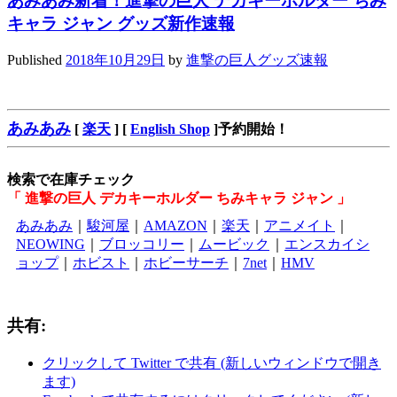
あみあみ新着！進撃の巨人 デカキーホルダー ちみ
キャラ ジャン グッズ新作速報
Published
2018年10月29日
by
進撃の巨人グッズ速報
あみあみ
[
楽天
] [
English Shop
]予約開始！
検索で在庫チェック
「 進撃の巨人 デカキーホルダー ちみキャラ ジャン 」
あみあみ
｜
駿河屋
｜
AMAZON
｜
楽天
｜
アニメイト
｜
NEOWING
｜
ブロッコリー
｜
ムービック
｜
エンスカイシ
ョップ
｜
ホビスト
｜
ホビーサーチ
｜
7net
｜
HMV
共有:
クリックして Twitter で共有 (新しいウィンドウで開き
ます)