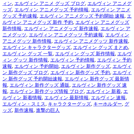
ィン
,
エルヴィン アニメ グッズ ブログ
,
エルヴィン アニメグ
ッズ
,
エルヴィン アニメグッズ 予約情報
,
エルヴィン アニメ
グッズ 予約速報
,
エルヴィン アニメグッズ 予約開始 速報
,
エ
ルヴィン アニメグッズ 新作 予約
,
エルヴィン アニメグッズ
新作情報
,
エルヴィン アニメグッズ 新作速報
,
エルヴィン ア
ニメグッツ
,
エルヴィン アニメグッツ 予約速報
,
エルヴィン
アニメグッツ 新作情報
,
エルヴィン アニメグッツ 新作速報
,
エルヴィン キャラクターグッズ
,
エルヴィン グッズ まとめ
,
エルヴィン グッズ 一覧
,
エルヴィン グッズ 新作情報
,
エルヴ
ィン グッツ 新作情報
,
エルヴィン 予約情報
,
エルヴィン 予約
速報
,
エルヴィン 予約開始
,
エルヴィン 新作グッズ
,
エルヴィ
ン 新作グッズ ブログ
,
エルヴィン 新作グッズ 予約
,
エルヴィ
ン 新作グッズ 予約開始速報
,
エルヴィン 新作グッズ 最新情
報
,
エルヴィン 新作グッズ 通販
,
エルヴィン 新作グッズ 速
報
,
エルヴィン 新作グッズ情報 ブログ
,
エルヴィン 新着
,
エ
ルヴィン 新着情報
,
エルヴィン 最新情報
,
エルヴィン 速報
,
エルヴィン・スミス
,
キャラクターグッズ
,
キーホルダー
,
グ
ッズ
,
新作速報
,
進撃の巨人