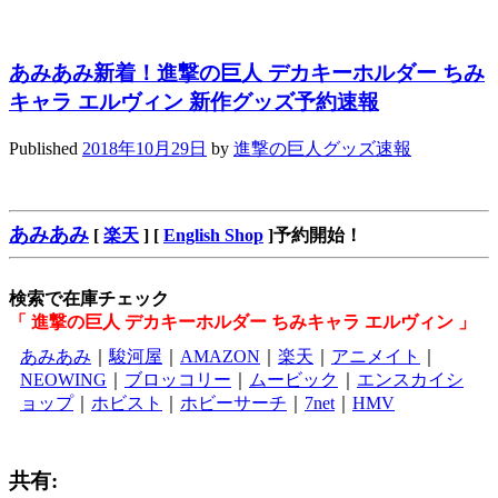
あみあみ新着！進撃の巨人 デカキーホルダー ちみ
キャラ エルヴィン 新作グッズ予約速報
Published
2018年10月29日
by
進撃の巨人グッズ速報
あみあみ
[
楽天
] [
English Shop
]予約開始！
検索で在庫チェック
「 進撃の巨人 デカキーホルダー ちみキャラ エルヴィン 」
あみあみ
｜
駿河屋
｜
AMAZON
｜
楽天
｜
アニメイト
｜
NEOWING
｜
ブロッコリー
｜
ムービック
｜
エンスカイシ
ョップ
｜
ホビスト
｜
ホビーサーチ
｜
7net
｜
HMV
共有: