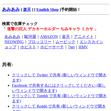
あみあみ
[
楽天
] [
English Shop
]予約開始！
検索で在庫チェック
「 進撃の巨人 デカキーホルダー ちみキャラ ミカサ 」
あみあみ
｜
駿河屋
｜
AMAZON
｜
楽天
｜
アニメイト
｜
NEOWING
｜
ブロッコリー
｜
ムービック
｜
エンスカイシ
ョップ
｜
ホビスト
｜
ホビーサーチ
｜
7net
｜
HMV
共有:
クリックして Twitter で共有 (新しいウィンドウで開き
ます)
Facebook で共有するにはクリックしてください (新し
いウィンドウで開きます)
クリックして Tumblr で共有 (新しいウィンドウで開き
ます)
クリックして Reddit で共有 (新しいウィンドウで開き