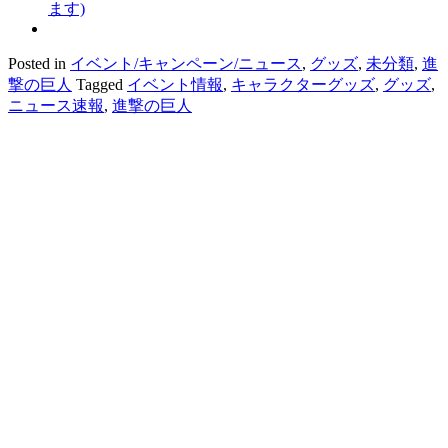
ます)
Posted in
イベント/キャンペーン/ニュース
,
グッズ
,
未分類
,
進
撃の巨人
Tagged
イベント情報
,
キャラクターグッズ
,
グッズ
,
ニュース速報
,
進撃の巨人