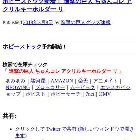
ホビーストック新着！ 進撃の巨人 ちゅんコレ ア
クリルキーホルダー リ
Published
2018年3月8日
by
進撃の巨人グッズ速報
ホビーストック
予約開始！
検索で在庫チェック
「 進撃の巨人 ちゅんコレ アクリルキーホルダー リ 」
あみあみ
｜
駿河屋
｜
AMAZON
｜
楽天
｜
アニメイト
｜
NEOWING
｜
ブロッコリー
｜
ムービック
｜
エンスカイシ
ョップ
｜
ホビスト
｜
ホビーサーチ
｜
7net
｜
HMV
共有:
クリックして Twitter で共有 (新しいウィンドウで開き
ます)