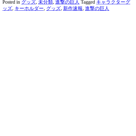
Posted in
グッズ
,
未分類
,
進撃の巨人
Tagged
キャラクターグ
ッズ
,
キーホルダー
,
グッズ
,
新作速報
,
進撃の巨人