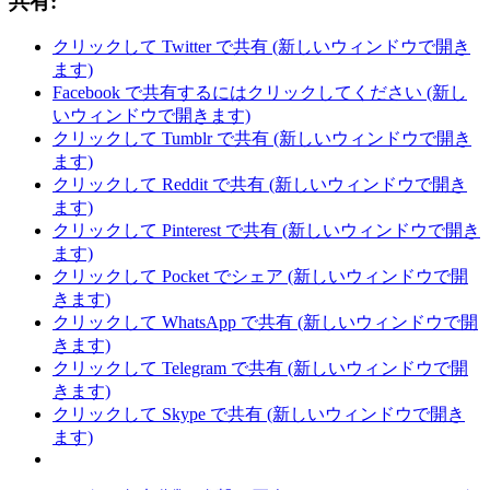
共有:
クリックして Twitter で共有 (新しいウィンドウで開き
ます)
Facebook で共有するにはクリックしてください (新し
いウィンドウで開きます)
クリックして Tumblr で共有 (新しいウィンドウで開き
ます)
クリックして Reddit で共有 (新しいウィンドウで開き
ます)
クリックして Pinterest で共有 (新しいウィンドウで開き
ます)
クリックして Pocket でシェア (新しいウィンドウで開
きます)
クリックして WhatsApp で共有 (新しいウィンドウで開
きます)
クリックして Telegram で共有 (新しいウィンドウで開
きます)
クリックして Skype で共有 (新しいウィンドウで開き
ます)