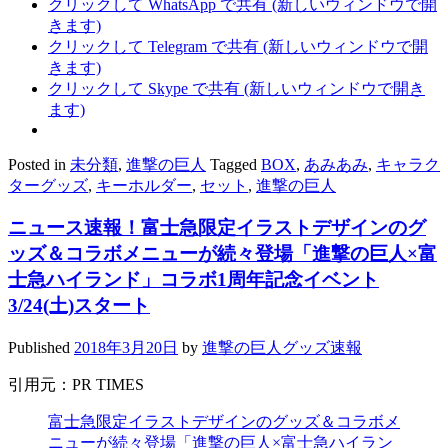
クリックして WhatsApp で共有 (新しいウィンドウで開
きます)
クリックして Telegram で共有 (新しいウィンドウで開
きます)
クリックして Skype で共有 (新しいウィンドウで開き
ます)
Posted in
未分類
,
進撃の巨人
Tagged
BOX
,
あみあみ
,
キャラク
ターグッズ
,
キーホルダー
,
セット
,
進撃の巨人
ニュース速報！富士急限定イラストデザインのグ
ッズ＆コラボメニューが続々登場「進撃の巨人×富
士急ハイランド」コラボ1周年記念イベント
3/24(土)スタート
Published
2018年3月20日
by
進撃の巨人グッズ速報
引用元：PR TIMES
富士急限定イラストデザインのグッズ＆コラボメ
ニューが続々登場「進撃の巨人×富士急ハイラン