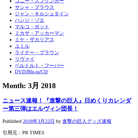
コニー・スプリンガー
サシャ・ブラウス
ジャン・キルシュタイン
ハンジ・ゾエ
マルコ・ボット
ミカサ・アッカーマン
ミケ・ザカリアス
ユミル
ライナー・ブラウン
リヴァイ
ベルトルト・フーバー
DVD/Blu-ra/CD
Month:
3月 2018
ニュース速報！『進撃の巨人』日めくりカレンダ
ー第三弾はエルヴィン団長！
Published
2018年3月22日
by
進撃の巨人グッズ速報
引用元：PR TIMES