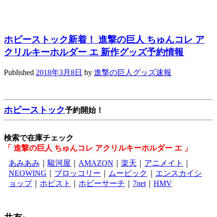
ホビーストック新着！ 進撃の巨人 ちゅんコレ ア
クリルキーホルダー エ 新作グッズ予約情報
Published
2018年3月8日
by
進撃の巨人グッズ速報
ホビーストック
予約開始！
検索で在庫チェック
「 進撃の巨人 ちゅんコレ アクリルキーホルダー エ 」
あみあみ
｜
駿河屋
｜
AMAZON
｜
楽天
｜
アニメイト
｜
NEOWING
｜
ブロッコリー
｜
ムービック
｜
エンスカイシ
ョップ
｜
ホビスト
｜
ホビーサーチ
｜
7net
｜
HMV