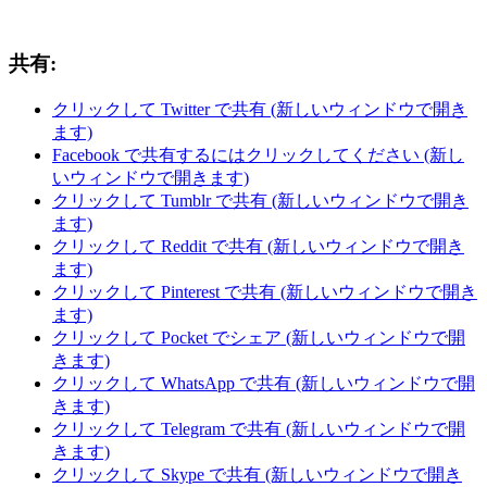
共有:
クリックして Twitter で共有 (新しいウィンドウで開き
ます)
Facebook で共有するにはクリックしてください (新し
いウィンドウで開きます)
クリックして Tumblr で共有 (新しいウィンドウで開き
ます)
クリックして Reddit で共有 (新しいウィンドウで開き
ます)
クリックして Pinterest で共有 (新しいウィンドウで開き
ます)
クリックして Pocket でシェア (新しいウィンドウで開
きます)
クリックして WhatsApp で共有 (新しいウィンドウで開
きます)
クリックして Telegram で共有 (新しいウィンドウで開
きます)
クリックして Skype で共有 (新しいウィンドウで開き