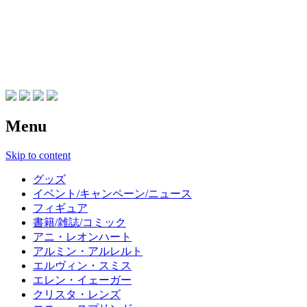
進撃の巨人 グッズ新作速報ブ
ログ
Menu
Skip to content
グッズ
イベント/キャンペーン/ニュース
フィギュア
書籍/雑誌/コミック
アニ・レオンハート
アルミン・アルレルト
エルヴィン・スミス
エレン・イェーガー
クリスタ・レンズ