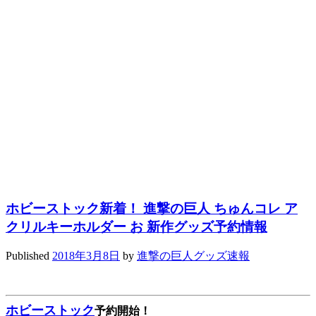
ホビーストック新着！ 進撃の巨人 ちゅんコレ ア
クリルキーホルダー お 新作グッズ予約情報
Published
2018年3月8日
by
進撃の巨人グッズ速報
ホビーストック
予約開始！