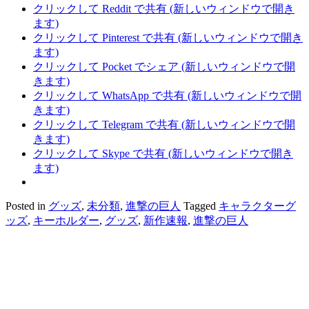
クリックして Reddit で共有 (新しいウィンドウで開き
ます)
クリックして Pinterest で共有 (新しいウィンドウで開き
ます)
クリックして Pocket でシェア (新しいウィンドウで開
きます)
クリックして WhatsApp で共有 (新しいウィンドウで開
きます)
クリックして Telegram で共有 (新しいウィンドウで開
きます)
クリックして Skype で共有 (新しいウィンドウで開き
ます)
Posted in
グッズ
,
未分類
,
進撃の巨人
Tagged
キャラクターグ
ッズ
,
キーホルダー
,
グッズ
,
新作速報
,
進撃の巨人