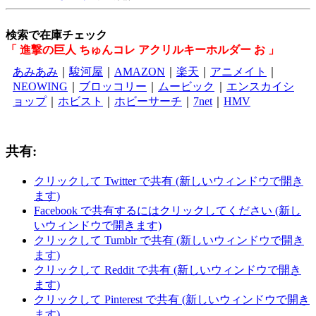
検索で在庫チェック
「 進撃の巨人 ちゅんコレ アクリルキーホルダー お 」
あみあみ
｜
駿河屋
｜
AMAZON
｜
楽天
｜
アニメイト
｜
NEOWING
｜
ブロッコリー
｜
ムービック
｜
エンスカイシ
ョップ
｜
ホビスト
｜
ホビーサーチ
｜
7net
｜
HMV
共有:
クリックして Twitter で共有 (新しいウィンドウで開き
ます)
Facebook で共有するにはクリックしてください (新し
いウィンドウで開きます)
クリックして Tumblr で共有 (新しいウィンドウで開き
ます)
クリックして Reddit で共有 (新しいウィンドウで開き
ます)
クリックして Pinterest で共有 (新しいウィンドウで開き
ます)