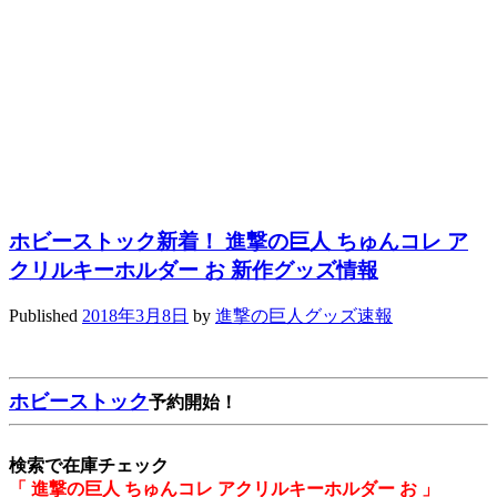
ホビーストック新着！ 進撃の巨人 ちゅんコレ ア
クリルキーホルダー お 新作グッズ情報
Published
2018年3月8日
by
進撃の巨人グッズ速報
ホビーストック
予約開始！
検索で在庫チェック
「 進撃の巨人 ちゅんコレ アクリルキーホルダー お 」