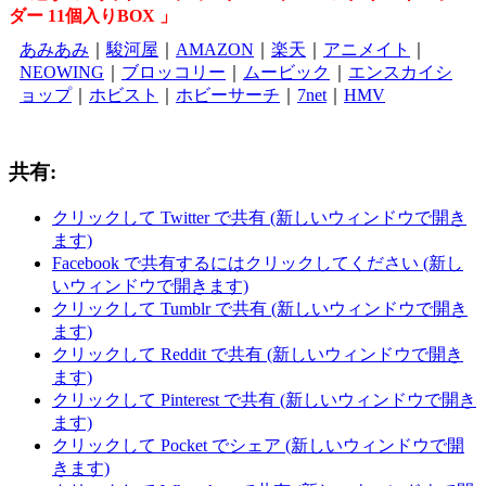
ダー 11個入りBOX 」
あみあみ
｜
駿河屋
｜
AMAZON
｜
楽天
｜
アニメイト
｜
NEOWING
｜
ブロッコリー
｜
ムービック
｜
エンスカイシ
ョップ
｜
ホビスト
｜
ホビーサーチ
｜
7net
｜
HMV
共有:
クリックして Twitter で共有 (新しいウィンドウで開き
ます)
Facebook で共有するにはクリックしてください (新し
いウィンドウで開きます)
クリックして Tumblr で共有 (新しいウィンドウで開き
ます)
クリックして Reddit で共有 (新しいウィンドウで開き
ます)
クリックして Pinterest で共有 (新しいウィンドウで開き
ます)
クリックして Pocket でシェア (新しいウィンドウで開
きます)