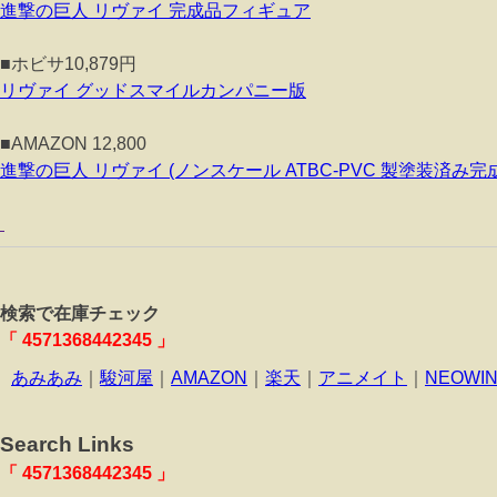
進撃の巨人 リヴァイ 完成品フィギュア
■ホビサ10,879円
リヴァイ グッドスマイルカンパニー版
■AMAZON 12,800
進撃の巨人 リヴァイ (ノンスケール ATBC-PVC 製塗装済み完
検索で在庫チェック
「 4571368442345 」
あみあみ
｜
駿河屋
｜
AMAZON
｜
楽天
｜
アニメイト
｜
NEOWI
Search Links
「 4571368442345 」