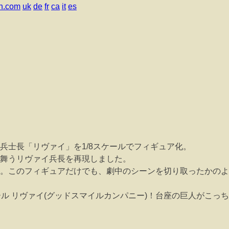
n.com
uk
de
fr
ca
it
es
兵士長「リヴァイ」を1/8スケールでフィギュア化。
舞うリヴァイ兵長を再現しました。
。このフィギュアだけでも、劇中のシーンを切り取ったかのよ
 リヴァイ(グッドスマイルカンパニー)！台座の巨人がこっち見てるぅ