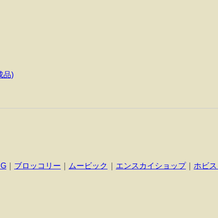
成品)
NG
｜
ブロッコリー
｜
ムービック
｜
エンスカイショップ
｜
ホビス