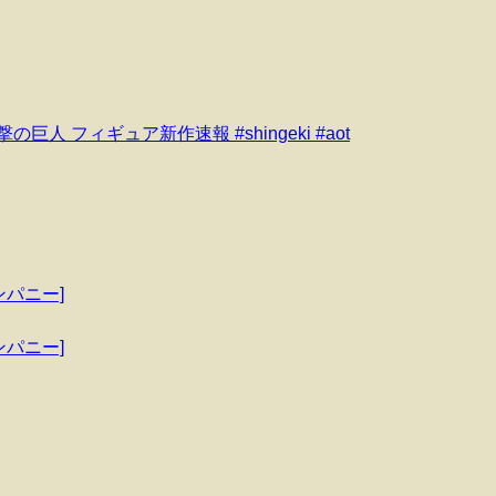
 フィギュア新作速報 #shingeki #aot
ンパニー]
ンパニー]