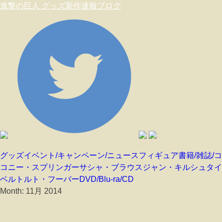
進撃の巨人 グッズ新作速報ブログ
Skip to content
グッズ
イベント/キャンペーン/ニュース
フィギュア
書籍/雑誌/
コニー・スプリンガー
サシャ・ブラウス
ジャン・キルシュタイ
ベルトルト・フーバー
DVD/Blu-ra/CD
Month:
11月 2014