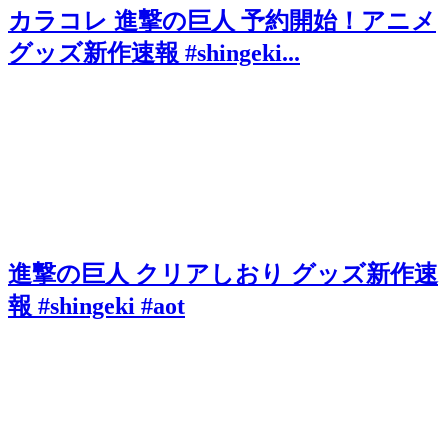
カラコレ 進撃の巨人 予約開始！アニメ
グッズ新作速報 #shingeki...
進撃の巨人 クリアしおり グッズ新作速
報 #shingeki #aot