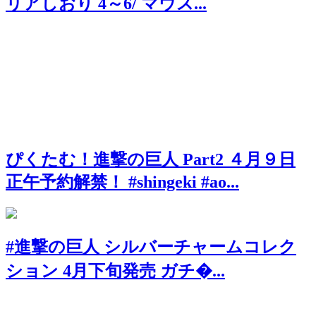
リアしおり 4～6/ マウス...
ぴくたむ！進撃の巨人 Part2 ４月９日
正午予約解禁！ #shingeki #ao...
#進撃の巨人 シルバーチャームコレク
ション 4月下旬発売 ガチ�...