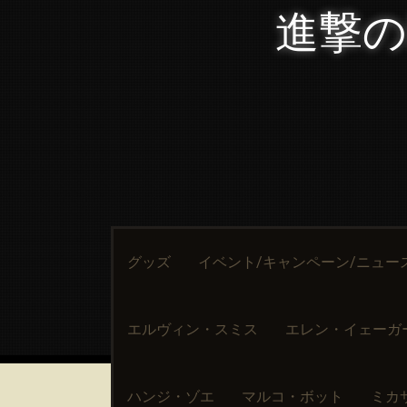
進撃の
Skip
グッズ
イベント/キャンペーン/ニュー
to
content
エルヴィン・スミス
エレン・イェーガ
ハンジ・ゾエ
マルコ・ボット
ミカ