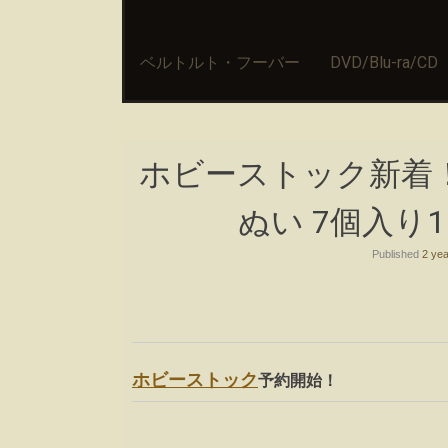
ベルトルト・フーバー
DVD/Blu-ra/CD
ホビーストック新着！
ぬい 7個入り
Published
2 yea
ホビーストック
予約開始！