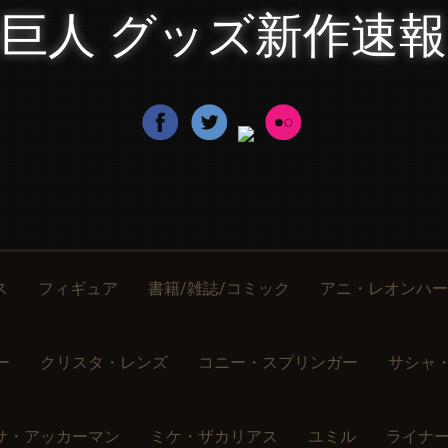
巨人 グッズ新作速
ス
フィギュア
書籍/雑誌/コミック
アニ・レオンハー
ー
クリスタ・レンズ
コニー・スプリンガー
サシャ
サ・アッカーマン
ミケ・ザカリアス
ユミル
ライナ