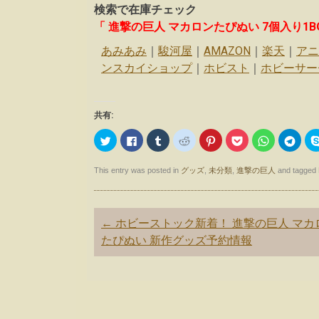
検索で在庫チェック
「 進撃の巨人 マカロンたぴぬい 7個入り1BO
あみあみ
｜
駿河屋
｜
AMAZON
｜
楽天
｜
アニ
ンスカイショップ
｜
ホビスト
｜
ホビーサー
共有:
ク
F
ク
ク
ク
ク
ク
ク
リ
a
リ
リ
リ
リ
リ
リ
ッ
c
ッ
ッ
ッ
ッ
ッ
ッ
ク
e
ク
ク
ク
ク
ク
ク
し
b
し
し
し
し
し
し
This entry was posted in
グッズ
,
未分類
,
進撃の巨人
and tagged
て
o
て
て
て
て
て
て
T
o
T
R
P
P
W
T
w
k
u
e
i
o
h
e
i
で
m
d
n
c
a
l
t
共
b
d
t
k
t
e
Post
←
ホビーストック新着！ 進撃の巨人 マカ
t
有
l
i
e
e
s
g
e
す
r
t
r
t
A
r
navigation
たぴぬい 新作グッズ予約情報
r
る
で
で
e
で
p
a
で
に
共
共
s
シ
p
m
共
は
有
有
t
ェ
で
で
有
ク
(
(
で
ア
共
共
(
リ
新
新
共
(
有
有
新
ッ
し
し
有
新
(
(
し
ク
い
い
(
し
新
新
い
し
ウ
ウ
新
い
し
し
ウ
て
ィ
ィ
し
ウ
い
い
ィ
く
ン
ン
い
ィ
ウ
ウ