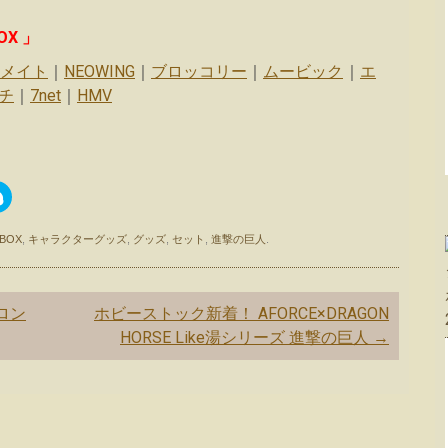
X 」
メイト
｜
NEOWING
｜
ブロッコリー
｜
ムービック
｜
エ
チ
｜
7net
｜
HMV
ク
リ
ッ
ク
し
BOX
,
キャラクターグッズ
,
グッズ
,
セット
,
進撃の巨人
.
て
S
k
y
p
ロン
ホビーストック新着！ AFORCE×DRAGON
e
で
HORSE Like湯シリーズ 進撃の巨人
→
共
有
(
新
し
い
ウ
ィ
ン
ド