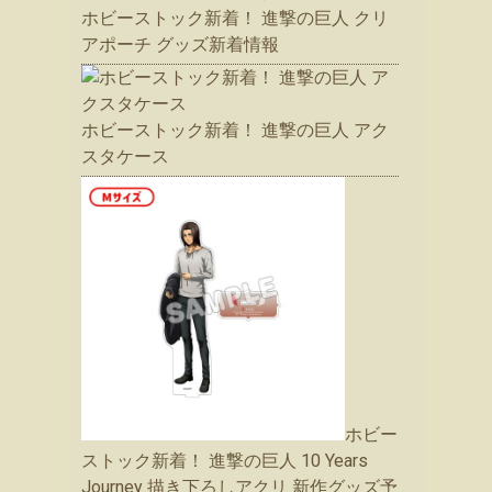
ホビーストック新着！ 進撃の巨人 クリ
アポーチ グッズ新着情報
ホビーストック新着！ 進撃の巨人 アク
スタケース
ホビー
ストック新着！ 進撃の巨人 10 Years
Journey 描き下ろしアクリ 新作グッズ予