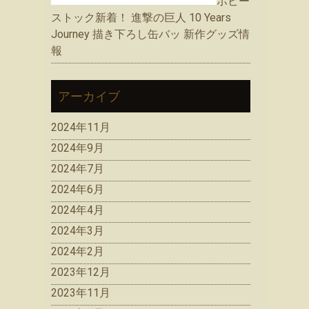
ホビー
ストック新着！ 進撃の巨人 10 Years
Journey 描き下ろし缶バッ 新作グッズ情
報
アーカイブ
2024年11月
2024年9月
2024年7月
2024年6月
2024年4月
2024年3月
2024年2月
2023年12月
2023年11月