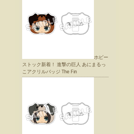
ホビー
ストック新着！ 進撃の巨人 あにまるっ
こアクリルバッジ The Fin