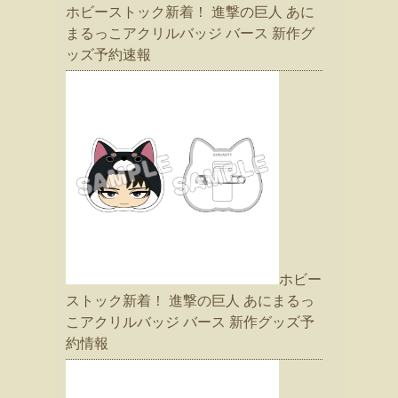
ホビーストック新着！ 進撃の巨人 あに
まるっこアクリルバッジ バース 新作グ
ッズ予約速報
ホビー
ストック新着！ 進撃の巨人 あにまるっ
こアクリルバッジ バース 新作グッズ予
約情報