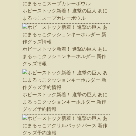
ホビーストック新着！ 進撃の巨人 あに
まるっこスープカレーボウル
ホビーストック新着！ 進撃の巨人 あに
まるっこクッションキーホルダー 新作
グッズ情報
ホビーストック新着！ 進撃の巨人 あに
まるっこクッションキーホルダー 新作
グッズ予約情報