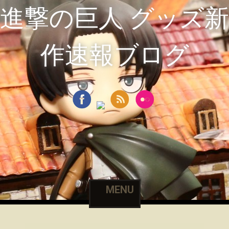
進撃の巨人 グッズ新
作速報ブログ
MENU
Skip