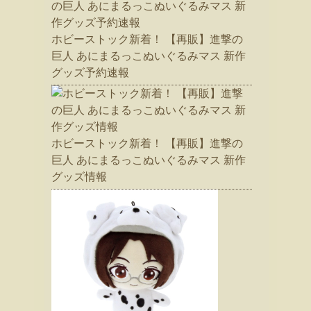
ホビーストック新着！ 【再販】進撃の
巨人 あにまるっこぬいぐるみマス 新作
グッズ予約速報
ホビーストック新着！ 【再販】進撃の
巨人 あにまるっこぬいぐるみマス 新作
グッズ情報