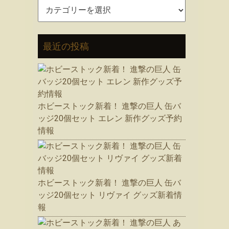
カ
テ
ゴ
リ
最近の投稿
ー
ホビーストック新着！ 進撃の巨人 缶バ
ッジ20個セット エレン 新作グッズ予約
情報
ホビーストック新着！ 進撃の巨人 缶バ
ッジ20個セット リヴァイ グッズ新着情
報