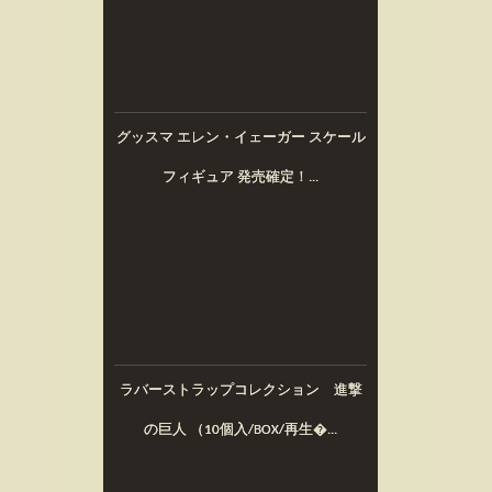
グッスマ エレン・イェーガー スケール
フィギュア 発売確定！...
ラバーストラップコレクション 進撃
の巨人 （10個入/BOX/再生�...