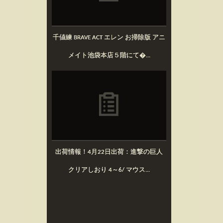
千値練 BRAVE ACT エレン お掃除版 アニ
メイト池袋本店５階にて�...
出荷情報！4月22日出荷：進撃の巨人
クリアしおり 4～6/ マウス...