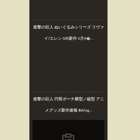
進撃の巨人 ぬいぐるみシリーズ リヴァ
イ/エレン Gift新作 5月9�...
進撃の巨人 円筒ポーチ横型／縦型 アニ
メグッズ新作速報 #shing...