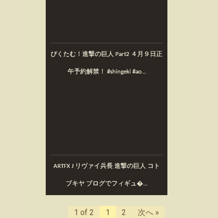
ぴくたむ！進撃の巨人 Part2 ４月９日正
午予約解禁！ #shingeki #ao...
ARTFX J リヴァイ兵長 進撃の巨人 コト
ブキヤ ブログでフィギュ�...
1 of 2
1
2
次へ »