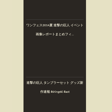
ワンフェス2014夏 進撃の巨人 イベント
画像レポートまとめフィ...
進撃の巨人 タンブラーセット グッズ新
作速報 #shingeki #aot