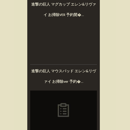
進撃の巨人 マグカップ エレン&リヴァ
イ お掃除VER 予約開�...
進撃の巨人 マウスパッド エレン&リヴ
ァイ お掃除ver 予約�...