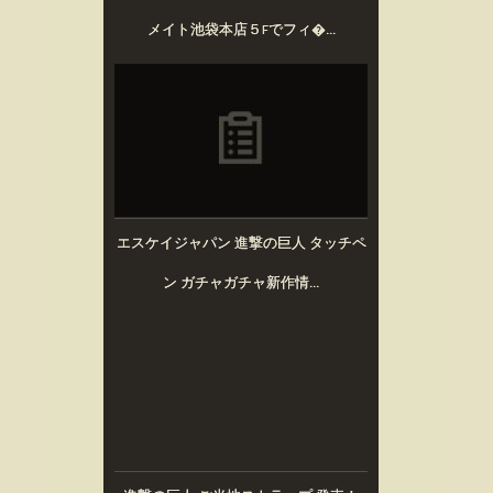
メイト池袋本店５Fでフィ�...
エスケイジャパン 進撃の巨人 タッチペ
ン ガチャガチャ新作情...