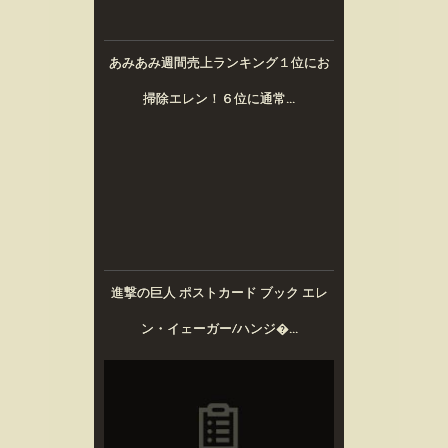
あみあみ週間売上ランキング１位にお
掃除エレン！６位に通常...
進撃の巨人 ポストカード ブック エレ
ン・イェーガー/ハンジ�...