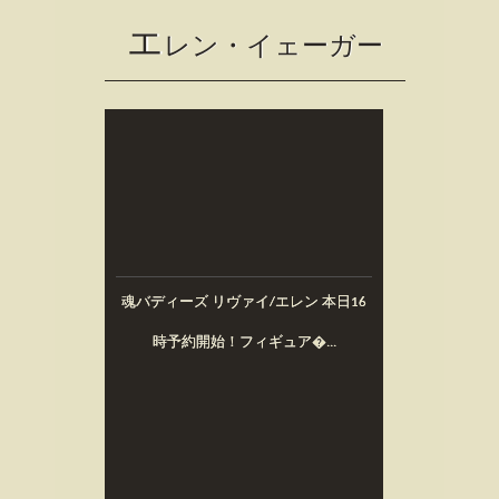
to
エ
レン・イェーガー
content
魂バディーズ リヴァイ/エレン 本日16
時予約開始！フィギュア�...