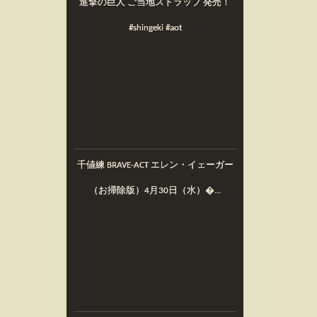
進撃の巨人 ご当地ストラップ 発売！
#shingeki #aot
千値練 BRAVE-ACT エレン・イェーガー
（お掃除版）4月30日（水）�...