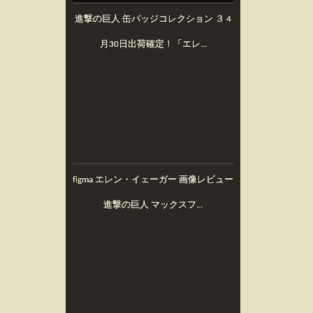
進撃の巨人 缶バッジコレクション ３ 4
月30日出荷確定！「エレ...
figma エレン・イェーガー 画像レビュー
進撃の巨人 マックスフ...