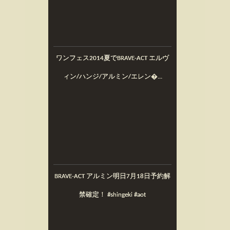
ワンフェス2014夏でBRAVE-ACT エルヴ
ィン/ハンジ/アルミン/エレン�...
BRAVE-ACT アルミン明日7月18日予約解
禁確定！ #shingeki #aot