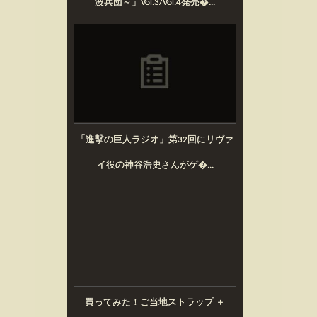
波兵団～」Vol.3/Vol.4発売�...
「進撃の巨人ラジオ」第32回にリヴァ
イ役の神谷浩史さんがゲ�...
買ってみた！ご当地ストラップ ＋