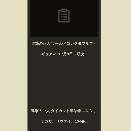
進撃の巨人 ワールドコレクタブルフィ
ギュアvol.1 7月3日～順次...
進撃の巨人 ダイカット単語帳 エレン、
ミカサ、リヴァイ、104�...